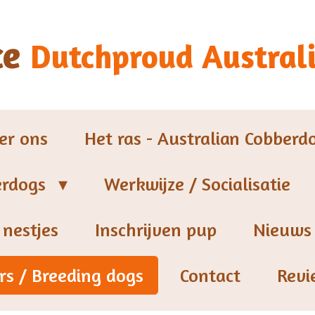
ce
Dutchproud
Austral
er ons
Het ras - Australian Cobberd
erdogs
Werkwijze / Socialisatie
 nestjes
Inschrijven pup
Nieuws
rs / Breeding dogs
Contact
Revi