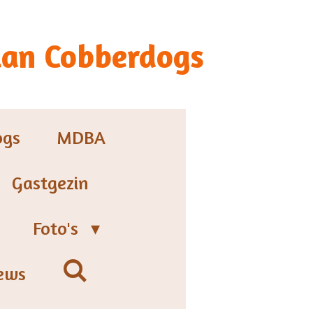
ian Cobberdogs
ogs
MDBA
Gastgezin
Foto's
ews