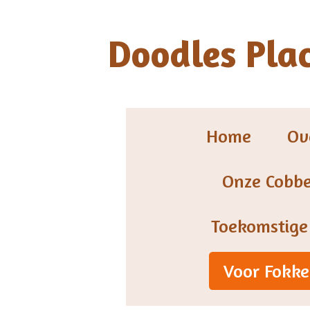
Ga
Doodles Pla
direct
naar
de
hoofdinhoud
Home
Ov
Onze Cobb
Toekomstige
Voor Fokke