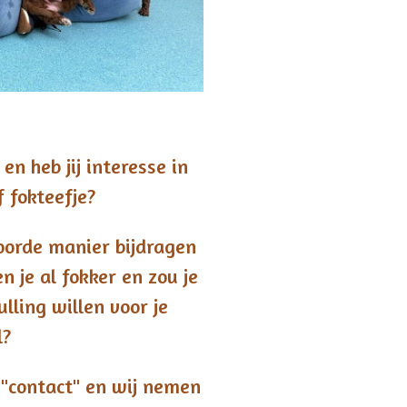
en heb jij interesse in
f fokteefje?
woorde manier bijdragen
n je al fokker en zou je
ling willen voor je
l?
j "contact" en wij nemen